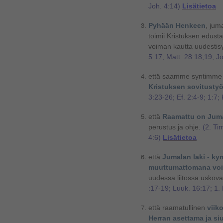
Joh. 4:14)
Lisätietoa
Pyhään Henkeen
, jum
toimii Kristuksen edust
voiman kautta uudestis
5:17; Matt. 28:18,19; J
että saamme syntimme 
Kristuksen sovitusty
3:23-26; Ef. 2:4-9; 1:7; 
että
Raamattu on Jum
perustus ja ohje.
(2. Tim
4:6)
Lisätietoa
että
Jumalan laki - k
muuttumattomana vo
uudessa liitossa usko
:17-19; Luuk. 16:17; 1.
että raamatullinen
viik
Herran asettama ja si