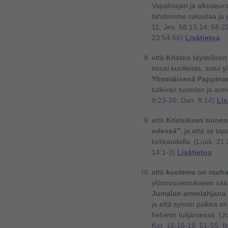
Vapahtajan ja alkuseu
tahdomme rakastaa ja p
11; Jes. 58:13,14; 66:2
23:54-56)
Lisätietoa
että
Kristus
täydellisen
nousi kuolleista, astui y
Ylimmäisenä Pappina
tutkivan tuomion ja ar
9:23-26; Dan. 8:14)
Lis
että
Kristuksen toinen
edessä"
,
ja että se tap
kirkkaudella.
(Luuk. 21:
14:1-3)
Lisätietoa
että
k
uolema on rauhai
ylösnousemukseen saak
Jumalan armolahjana
ja että synnin palkka o
helvetin tulijärvessä.
(Jo
Kor. 15:16-18, 51-55; I