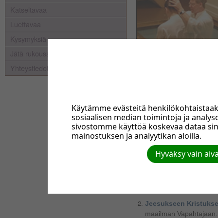
Katseltavaa
Luettavaa
Kysymyksiä
Jätä rukousaihe
Yhteystiedot
Kastelupaus
Käytämme evästeitä henkilökohtaistaa
Meillä ei ole varsinaista 
sosiaalisen median toimintoja ja anal
avoimia Raamatun tutkimise
sivostomme käyttöä koskevaa dataa si
mainostuksen ja analyytikan aloilla.
yhteenveto siitä, miten 
Hyväksy vain aiv
Uskomme...
Isään Jumalaan
,
Kaikk
(1. Moos. 1:1; Ef. 3:14;
Jeesukseen Kristuks
maailman Vapahtajaan.