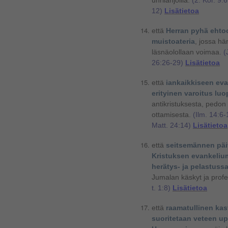
uhrilahjoilla.
(2. Kor. 9:6
12)
Lisätietoa
että
Herran pyhä ehto
muistoateria
,
jossa hän
läsnäolollaan voimaa.
(J
26:26-29)
Lisätietoa
että
iankaikkiseen eva
erityinen varoitus l
antikristuksesta, pedo
ottamisesta.
(Ilm. 14:6-
Matt. 24:14)
Lisätietoa
että
seitsemännen päi
Kristuksen evankeliumi
herätys- ja pelastus
Jumalan käskyt ja profe
t. 1:8)
Lisätietoa
että
raamatullinen kas
suoritetaan veteen up