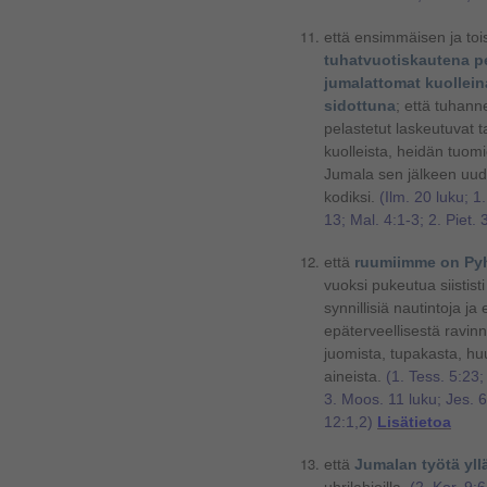
että ensimmäisen ja to
tuhatvuotiskautena pe
jumalattomat kuollein
sidottuna
;
että tuhann
pelastetut laskeutuvat 
kuolleista, heidän tuo
Jumala sen jälkeen uudi
kodiksi.
(Ilm. 20 luku; 1
13; Mal. 4:1-3; 2. Piet.
että
ruumiimme on Py
vuoksi pukeutua siistist
synnillisiä nautintoja ja 
epäterveellisestä ravinn
juomista, tupakasta, hu
aineista.
(1. Tess. 5:23;
3. Moos. 11 luku; Jes. 
12:1,2)
Lisätietoa
että
Jumalan työtä yll