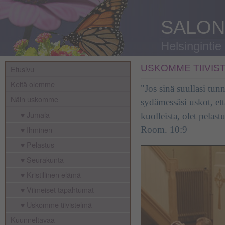
SALON
Helsingintie
USKOMME TIIVIS
Etusivu
Keitä olemme
"Jos sinä suullasi tunn
Näin uskomme
sydämessäsi uskot, et
♥ Jumala
kuolleista, olet pelast
♥ Ihminen
Room. 10:9
♥ Pelastus
♥ Seurakunta
♥ Kristillinen elämä
♥ Viimeiset tapahtumat
♥ Uskomme tiivistelmä
Kuunneltavaa