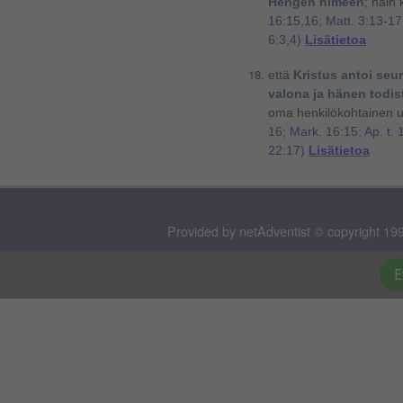
Hengen nimeen
;
näin k
16:15,16; Matt. 3:13-17
6:3,4)
Lisätietoa
että
Kristus antoi seu
valona ja hänen todis
oma henkilökohtainen 
16; Mark. 16:15; Ap. t. 
22:17)
Lisätietoa
Provided by netAdventist © copyright 199
E